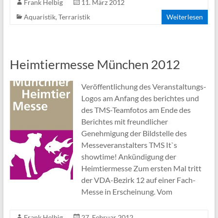
Frank Helbig
11. März 2012
Aquaristik
,
Terraristik
Weiterlesen
Heimtiermesse München 2012
Veröffentlichung des Veranstaltungs-
Logos am Anfang des berichtes und
des TMS-Teamfotos am Ende des
Berichtes mit freundlicher
Genehmigung der Bildstelle des
Messeveranstalters TMS It`s
showtime! Ankündigung der
Heimtiermesse Zum ersten Mal tritt
der VDA-Bezirk 12 auf einer Fach-
Messe in Erscheinung. Vom
Frank Helbig
27. Februar 2012