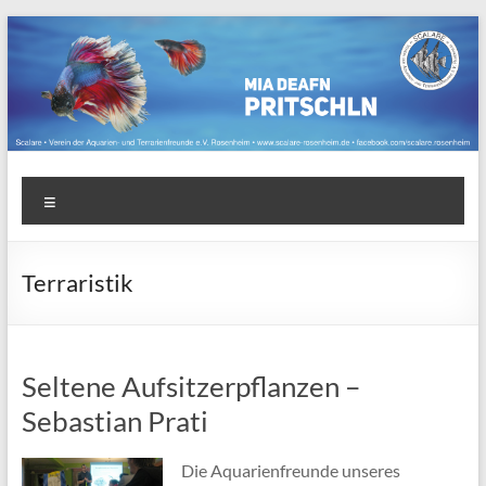
Zum
Inhalt
springen
Scalare
Menü
Verein
der
Aquarien-
Terraristik
und
Terrarienfreunde
e.V.
Seltene Aufsitzerpflanzen –
Rosenheim
Sebastian Prati
Die Aquarienfreunde unseres