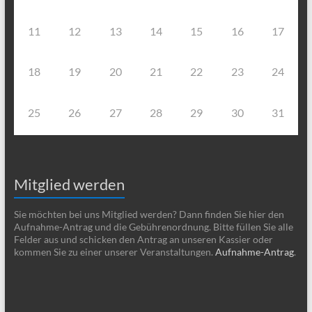
11
12
13
14
15
16
17
18
19
20
21
22
23
24
25
26
27
28
29
30
31
Mitglied werden
Sie möchten bei uns Mitglied werden? Dann finden Sie hier den
Aufnahme-Antrag und die Gebührenordnung. Bitte füllen Sie alle
Felder aus und schicken den Antrag an unseren Kassier oder
kommen Sie zu einer unserer Veranstaltungen.
Aufnahme-Antrag
.