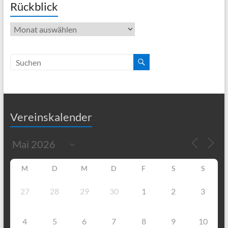
Rückblick
Rückblick
Vereinskalender
M
D
M
D
F
S
S
27
28
29
30
1
2
3
4
5
6
7
8
9
10