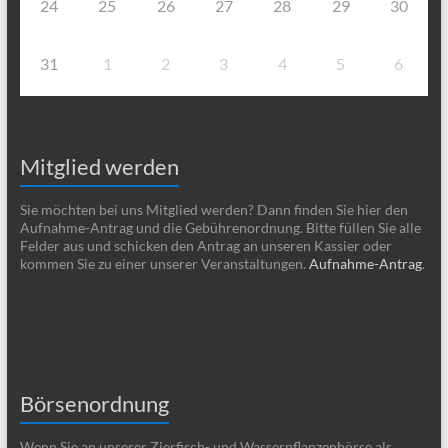
24
25
26
27
28
29
30
31
1
2
3
4
5
6
Mitglied werden
Sie möchten bei uns Mitglied werden? Dann finden Sie hier den
Aufnahme-Antrag und die Gebührenordnung. Bitte füllen Sie alle
Felder aus und schicken den Antrag an unseren Kassier oder
kommen Sie zu einer unserer Veranstaltungen.
Aufnahme-Antrag
.
Börsenordnung
Wenn Sie an unserer Zierfisch- und Wasserpflanzenbörse als