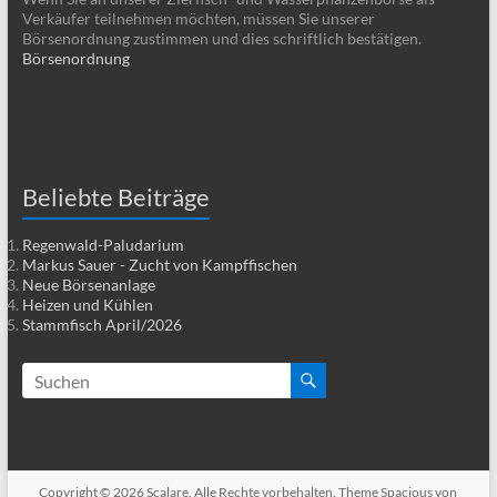
Verkäufer teilnehmen möchten, müssen Sie unserer
Börsenordnung zustimmen und dies schriftlich bestätigen.
Börsenordnung
Beliebte Beiträge
Regenwald-Paludarium
Markus Sauer - Zucht von Kampffischen
Neue Börsenanlage
Heizen und Kühlen
Stammfisch April/2026
Copyright © 2026
Scalare
. Alle Rechte vorbehalten. Theme
Spacious
von