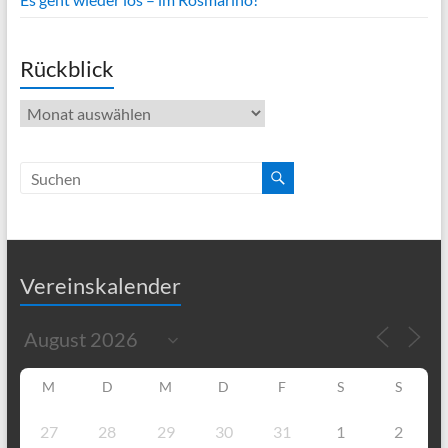
Rückblick
Rückblick
Vereinskalender
M
D
M
D
F
S
S
27
28
29
30
31
1
2