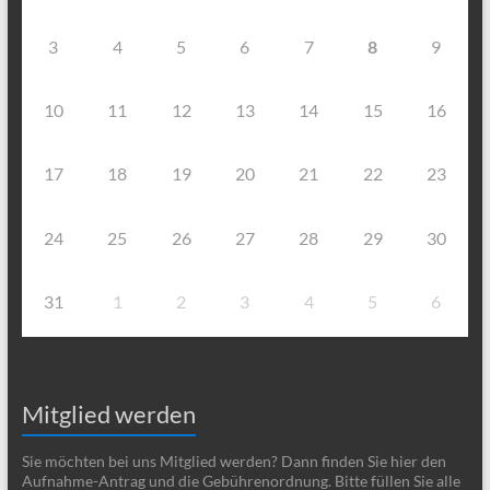
3
4
5
6
7
8
9
10
11
12
13
14
15
16
17
18
19
20
21
22
23
24
25
26
27
28
29
30
31
1
2
3
4
5
6
Mitglied werden
Sie möchten bei uns Mitglied werden? Dann finden Sie hier den
Aufnahme-Antrag und die Gebührenordnung. Bitte füllen Sie alle