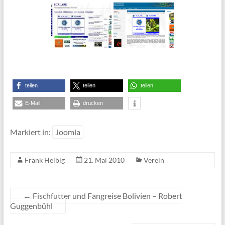
teilen
teilen
teilen
E-Mail
drucken
Markiert in:
Joomla
Frank Helbig
21. Mai 2010
Verein
←
Fischfutter und Fangreise Bolivien – Robert
Guggenbühl