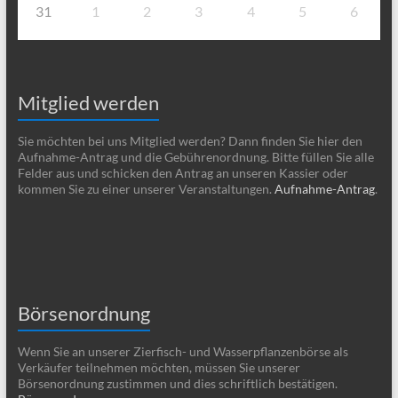
31
1
2
3
4
5
6
Mitglied werden
Sie möchten bei uns Mitglied werden? Dann finden Sie hier den
Aufnahme-Antrag und die Gebührenordnung. Bitte füllen Sie alle
Felder aus und schicken den Antrag an unseren Kassier oder
kommen Sie zu einer unserer Veranstaltungen.
Aufnahme-Antrag
.
Börsenordnung
Wenn Sie an unserer Zierfisch- und Wasserpflanzenbörse als
Verkäufer teilnehmen möchten, müssen Sie unserer
Börsenordnung zustimmen und dies schriftlich bestätigen.