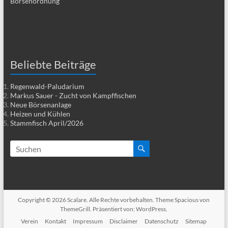
Börsenordnung
Beliebte Beiträge
Regenwald-Paludarium
Markus Sauer - Zucht von Kampffischen
Neue Börsenanlage
Heizen und Kühlen
Stammfisch April/2026
Copyright © 2026
Scalare
. Alle Rechte vorbehalten. Theme
Spacious
von
ThemeGrill. Präsentiert von:
WordPress
.
Verein
Kontakt
Impressum
Disclaimer
Datenschutz
Sitemap