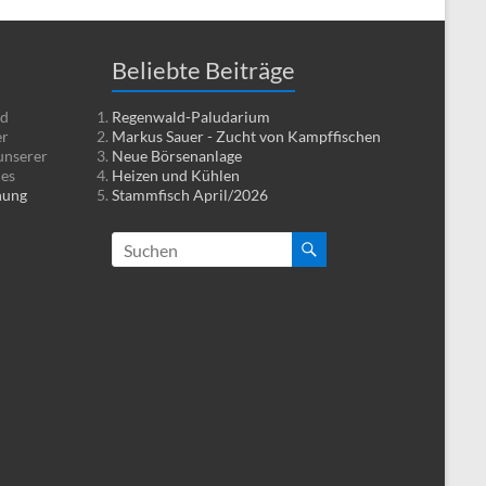
Beliebte Beiträge
nd
Regenwald-Paludarium
er
Markus Sauer - Zucht von Kampffischen
unserer
Neue Börsenanlage
ies
Heizen und Kühlen
nung
Stammfisch April/2026