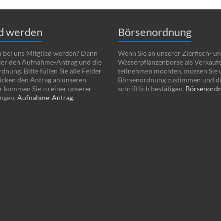
ed werden
Börsenordnung
 bei uns Mitglied werden? Dann
Wenn Sie an unserer Zierfisch- u
hier den Aufnahme-Antrag und die
Wasserpflanzenbörse als Verkäuf
nung. Bitte füllen Sie alle Felder
teilnehmen möchten, müssen Sie 
icken den Antrag an unseren
Börsenordnung zustimmen und d
r kommen Sie zu einer unserer
schriftlich bestätigen.
Börsenord
ungen.
Aufnahme-Antrag
.