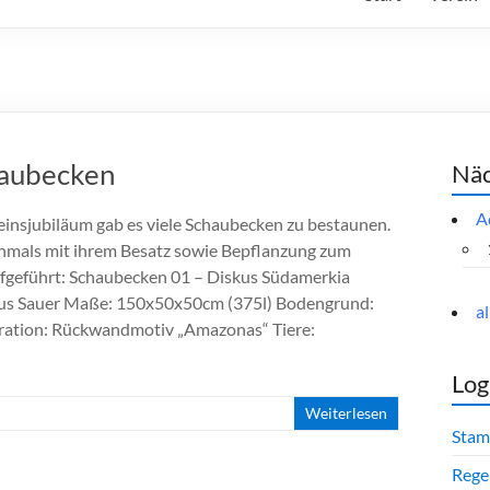
haubecken
Näc
A
insjubiläum gab es viele Schaubecken zu bestaunen.
chmals mit ihrem Besatz sowie Bepflanzung zum
geführt: Schaubecken 01 – Diskus Südamerkia
kus Sauer Maße: 150x50x50cm (375l) Bodengrund:
a
oration: Rückwandmotiv „Amazonas“ Tiere:
Log
Weiterlesen
Stam
Rege