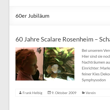
Verein
der
60er Jubiläum
Aquarien-
und
Terrarienfreunde
e.V.
60 Jahre Scalare Rosenheim – Sc
Rosenheim
Bei unserem Vere
Hier sind sie no
Nachträumen auf
Einrichter: Mar
feiner Kies Dek
Symphysodon
Frank Helbig
9. Oktober 2009
Verein