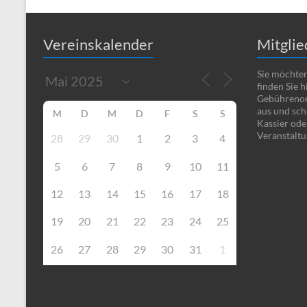
Vereinskalender
Mitgli
Sie möchten
finden Sie 
Gebührenord
aus und sch
M
D
M
D
F
S
S
Kassier ode
Veranstalt
28
29
30
1
2
3
4
5
6
7
8
9
10
11
12
13
14
15
16
17
18
19
20
21
22
23
24
25
26
27
28
29
30
31
1