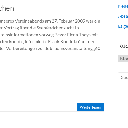
dchen
Neue
Absa
nseres Vereinsabends am 27. Februar 2009 war ein
Es ge
er Vortrag über die Seepferdchenzucht in
ereinsinformationen vorweg Bevor Elena Theys mit
rten konnte, informierte Frank Kondula über den
Rüc
der Vorbereitungen zur Jubiläumsveranstaltung „60
Rück
Weiterlesen